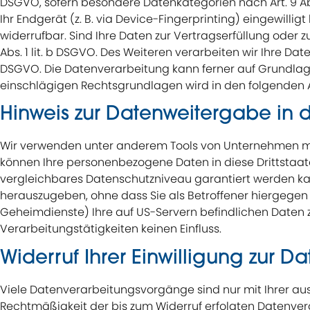
DSGVO, sofern besondere Datenkategorien nach Art. 9 Abs
Ihr Endgerät (z. B. via Device-Fingerprinting) eingewillig
widerrufbar. Sind Ihre Daten zur Vertragserfüllung oder 
Abs. 1 lit. b DSGVO. Des Weiteren verarbeiten wir Ihre Daten
DSGVO. Die Datenverarbeitung kann ferner auf Grundlage un
einschlägigen Rechtsgrundlagen wird in den folgenden A
Hinweis zur Datenweitergabe in d
Wir verwenden unter anderem Tools von Unternehmen mit S
können Ihre personenbezogene Daten in diese Drittstaate
vergleichbares Datenschutzniveau garantiert werden ka
herauszugeben, ohne dass Sie als Betroffener hiergegen
Geheimdienste) Ihre auf US-Servern befindlichen Daten
Verarbeitungstätigkeiten keinen Einfluss.
Widerruf Ihrer Einwilligung zur D
Viele Datenverarbeitungsvorgänge sind nur mit Ihrer ausdr
Rechtmäßigkeit der bis zum Widerruf erfolgten Datenver